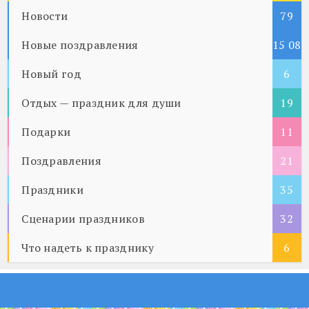
Новости
79
Новые поздравления
15 08
Новый год
5
6
Отдых — праздник для души
19
Подарки
11
Поздравления
21
Праздники
35
Сценарии праздников
32
Что надеть к празднику
6