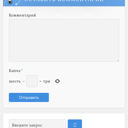
Комментарий
Капча
*
шесть
−
=
три