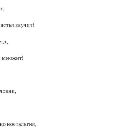
т,
астья звучит!
яд,
и множит!
ловни,
ько ностальгия,