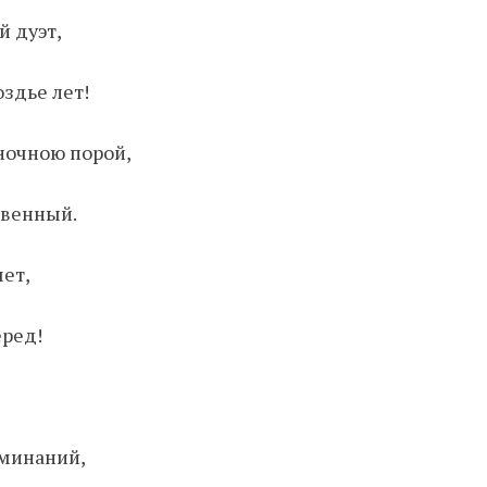
й дуэт,
здье лет!
ночною порой,
бвенный.
чет,
еред!
оминаний,