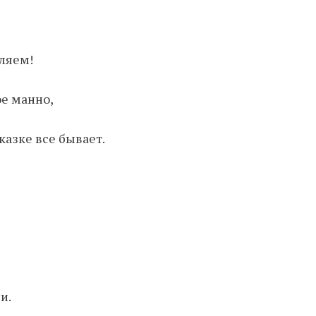
ляем!
ое манно,
сказке все бывает.
и.