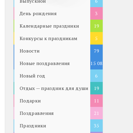
Выпускной
6
День рождения
3
Календарные праздники
19
Конкурсы к праздникам
5
Новости
79
Новые поздравления
15 08
Новый год
5
6
Отдых — праздник для души
19
Подарки
11
Поздравления
21
Праздники
35