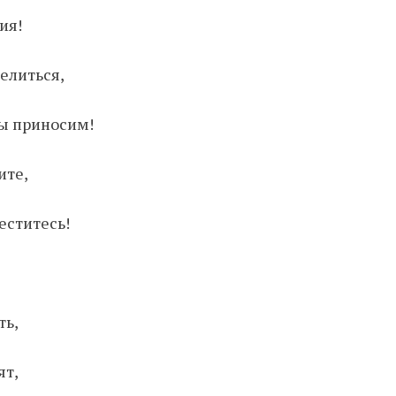
ия!
елиться,
мы приносим!
ите,
еститесь!
ть,
ят,