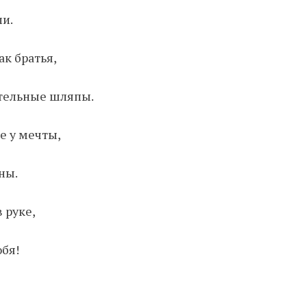
ли.
ак братья,
ательные шляпы.
е у мечты,
ны.
 руке,
юбя!