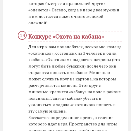
которая быстрее и правильней других
«оденется». Весело, когда в паре двое мужчин
и им достается пакет с чисто женской
одеждой!
Конкурс «Охота на кабана»
Для игры вам понадобятся, несколько команд
«охотников», состоящих из 3 человек и один
«кабан». «Охотникам» выдаются патроны (это
могут быть любые бумажки) после чего они
стараются попасть в «кабана». Мишенью
может служить круг из картона, на котором
расчерчивается мишень. Этот круг с
мишенью крепится «кабану» на пояс в районе
поясницы. Задача «кабана» убегать и
уклоняться, а задача «охотников» попасть в
эту самую мишень.
Засекается определенное время, в течение
которого идет игра. Пространство для игры
желательно ограничить, чтобы игра не