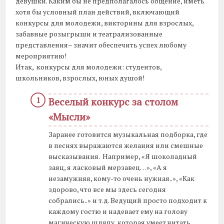
девушки. Каким бы не предполагалось общение, иметь
хотя бы условный план действий, включающий
конкурсы для молодежи, викторины для взрослых,
забавные розыгрыши и театрализованные
представления– значит обеспечить успех любому
мероприятию!
Итак, конкурсы для молодежи: студентов,
школьников, взрослых, юных душой!
Веселый конкурс за столом
«Мысли»
Заранее готовится музыкальная подборка, где
в песнях выражаются желания или смешные
высказывания. Например, «Я шоколадный
заяц, я ласковый мерзавец…», «А я
незамужняя, кому-то очень нужная..», «Как
здорово, что все мы здесь сегодня
собрались..» и т.д. Ведущий просто подходит к
каждому гостю и надевает ему на голову
магическую шляпу, которая умеет читать